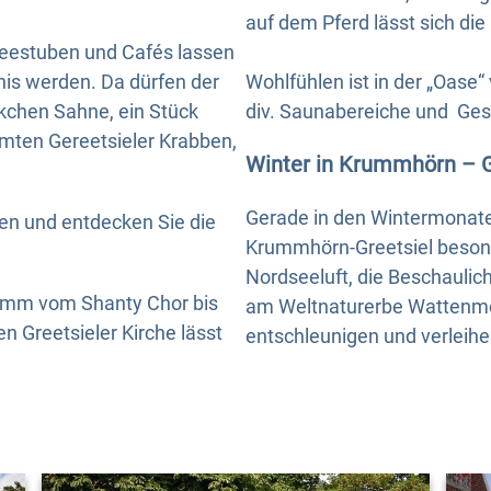
auf dem Pferd lässt sich di
 Teestuben und Cafés lassen
nis werden. Da dürfen der
Wohlfühlen ist in der „Oase
kchen Sahne, ein Stück
div. Saunabereiche und Ges
hmten Gereetsieler Krabben,
Winter in Krummhörn – G
Gerade in den Wintermonaten
en und entdecken Sie die
Krummhörn-Greetsiel beson
Nordseeluft, die Beschaulic
ramm vom Shanty Chor bis
am Weltnaturerbe Wattenmee
n Greetsieler Kirche lässt
entschleunigen und verleihen