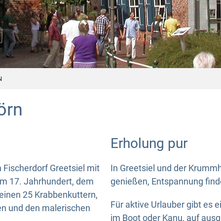
N
örn
Erholung pur
 Fischerdorf Greetsiel mit
In Greetsiel und der Krummh
em 17. Jahrhundert, dem
genießen, Entspannung finde
seinen 25 Krabbenkuttern,
Für aktive Urlauber gibt es 
en und den malerischen
im Boot oder Kanu, auf ausg