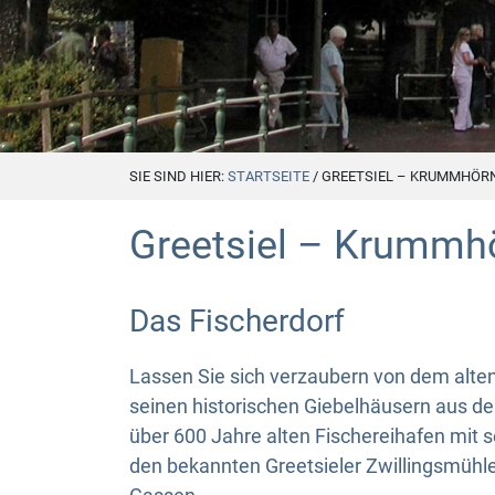
SIE SIND HIER:
STARTSEITE
/
GREETSIEL – KRUMMHÖR
Greetsiel – Krummh
Das Fischerdorf
Lassen Sie sich verzaubern von dem alten
seinen historischen Giebelhäusern aus d
über 600 Jahre alten Fischereihafen mit 
den bekannten Greetsieler Zwillingsmühl